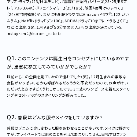
アップ・ライフ』（23/日本テレビ)、『雲霧仁左衛門』シリーズ(23・25/BSプ
レミアム・BA4K）、『フェイクマミー』(25/TBS)、映画『夜明けのすべて』
（24/三宅唱監督）や、ほかにも配信ドラマではAmazonドラマ『1122 いい
ふうふ』、Netflixドラマ『ゾン100』、ABEMAドラマ『30までにとうるさくて』
などに出演。26年1月 ABC『50分間の恋人』への出演が決まっている。
Instagram：
@kurumi_nakata
Q1.
このコンテンツは誕生日をコンセプトにしているのです
が、撮影に参加してみていかがでしたか？
以前からこの企画を見ていたので憧れでした（笑）。12月生まれの素敵な
女性がいっぱいいるから呼ばれるだろうかと不安だったので、お声がけい
ただいたときはすごくうれしかったです。ミニ丈のワンピースを着たスタイリ
ングやセットアップのスタイリングが好みでした。
Q2.
普段はどんな服やメイクをしていますか？
普段はデニムに少し変わった服をあわせることが多いです。メイクは好きで
すが、プライベートでは肌のことを考えてあまりしません。目指すはファン