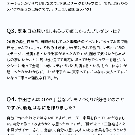
デーションがいらない肌なので、下地とチークとリップだけ。でも、流行りの
メイクを追うのは好きです、ナチュラル韓国系メイク！
Q3.
誕生日の想い出、もらって嬉しかったプレゼントは？
20歳の誕生日当日、当時所属していた事務所のイベントがあってお酒で乾
杯をしたんです。しっかり飲みすぎました（笑）。それで翌日、レディ・ガガの
ステージに出演するという仕事があったのですが、起きて気づいたら友だ
ちの家にいたことに気づき、慌てて自宅に帰って5分でシャワーを浴び、タ
クシーに乗って会場につき、レディ・ガガと共演するという。もう一体なにが
起こったのかわからず、これが東京かぁ、東京ってすごいなぁ、大人ってすご
いなって思った強烈な日でした。
Q4.
中田さんはDIYや手芸など、モノづくりが好きとのこと
ですが、最近はなにを作りました？
自分で作ったわけではないのですが、オーダー家具を作っていただきまし
た。自分で作ってみようかとも思ったのですが、ご縁があって工務店さんと
家具デザイナーさんに出会い、自分の思い入れのある家具を作ろうという