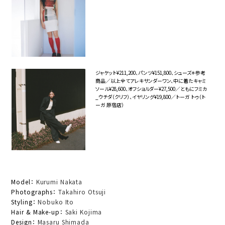
ジャケット¥211,200、パンツ¥151,800、シューズ＊参考
商品／以上全てアレキサンダーワン、中に着たキャミ
ソール¥28,600、オフショルダー¥27,500／ともにフミカ
_ウチダ（クリフ）、イヤリング¥19,800／トーガ トゥ（ト
ーガ 原宿店）
Model：
Kurumi Nakata
Photographs：
Takahiro Otsuji
Styling：
Nobuko Ito
Hair & Make-up：
Saki Kojima
Design：
Masaru Shimada