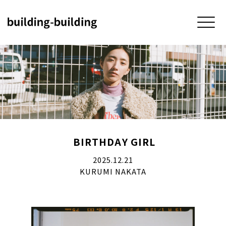
HOME
BIRTHDAY GIRL
BUILDING
2025.12.21
KURUMI NAKATA
5F MEETING ROOM
4F atelier four
3F BIRTHDAY GIRL