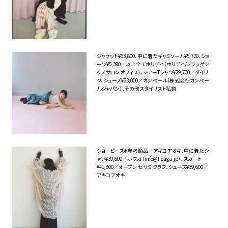
ジャケット¥63,800、中に着たキャミソール¥5,720、ショ
ーツ¥5,390／以上全てホリデイ（ホリデイ/フラッグシ
ップサロン オフィス）、シアーTシャツ¥29,700／ダイリ
ク、シューズ¥33,000／カンペール（株式会社カンペー
ルジャパン）、その他スタイリスト私物
ショーピース＊参考商品／アキコアオキ、中に着たシ
ャツ¥39,600／ホウガ（info@houga.jp）、スカート
¥41,800／オープン セサミ クラブ、シューズ¥39,600／
アキコアオキ