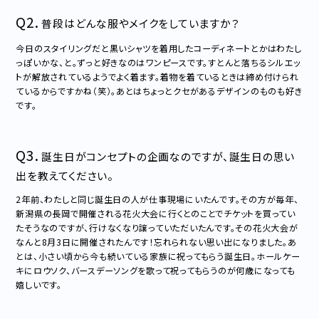
Q2.
普段はどんな服やメイクをしていますか？
今日のスタイリングだと黒いシャツを着用したコーディネートとかはわたし
っぽいかな、と。ずっと好きなのはワンピースです。すとんと落ちるシルエッ
トが解放されているようでよく着ます。着物を着ているときは締め付けられ
ているからですかね（笑）。あとはちょっとクセがあるデザインのものも好き
です。
Q3.
誕生日がコンセプトの企画なのですが、誕生日の思い
出を教えてください。
2年前、わたしと同じ誕生日の人が仕事現場にいたんです。その方が毎年、
新潟県の長岡で開催される花火大会に行くとのことでチケットを買ってい
たそうなのですが、行けなくなり譲っていただいたんです。その花火大会が
なんと8月3日に開催されたんです！忘れられない思い出になりました。あ
とは、小さい頃から今も続いている家族に祝ってもらう誕生日。ホールケー
キにロウソク、バースデーソングを歌って祝ってもらうのが何歳になっても
嬉しいです。