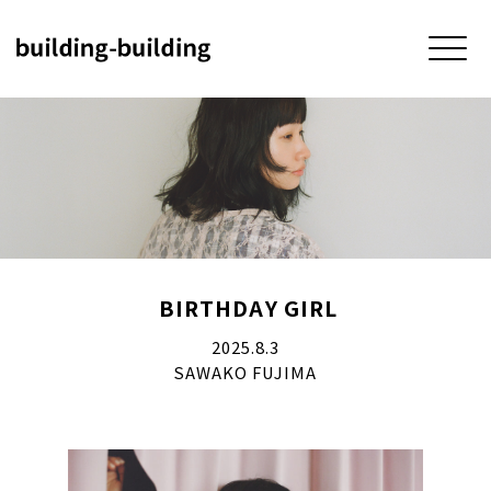
HOME
BIRTHDAY GIRL
BUILDING
2025.8.3
SAWAKO FUJIMA
5F MEETING ROOM
4F atelier four
3F BIRTHDAY GIRL