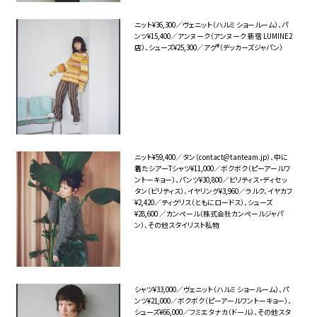
ニット¥36,300／ヴェニット（ハルミ ショールーム）、パ
ンツ¥15,400／アンヌーク（アンヌーク 新宿 LUMINE2
店）、シューズ¥25,300／アグ®︎（デッカーズジャパン）
ニット¥59,400／タン（contact@tanteam.jp）、中に
着たシアーTシャツ¥11,000／ボクボク（ピーアールワ
ントーキョー）、パンツ¥30,800／ビリティス・ディセッ
タン（ビリティス）、イヤリング¥3,960／ラルク、イヤカフ
¥2,420／ティグリス（ともにロードス）、シューズ
¥28,600 ／カンペール（株式会社カンペールジャパ
ン）、その他スタイリスト私物
シャツ¥33,000／ヴェニット（ハルミ ショールーム）、パ
ンツ¥21,000／ボクボク（ピーアールワントーキョー）、
シューズ¥66,000／フミエタナカ（ドール）、その他スタ