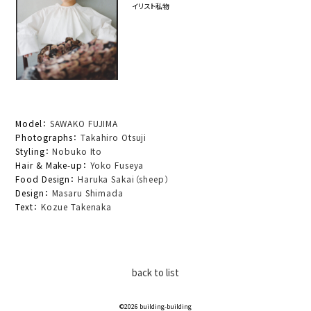
イリスト私物
Model：
SAWAKO FUJIMA
Photographs：
Takahiro Otsuji
Styling：
Nobuko Ito
Hair & Make-up：
Yoko Fuseya
Food Design：
Haruka Sakai（sheep）
Design：
Masaru Shimada
Text：
Kozue Takenaka
back to list
©️2026 building-building