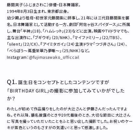
藤間爽子（ふじまさわこ）俳優・日本舞踊家。
1994年8月3日生まれ、東京都出身。
幼少期より祖母・初世家元藤間紫に師事し、21年には三代目藤間紫を襲
名。日本舞踊家として活動する一方、劇団「阿佐ヶ谷スパイダース」に所属
し、舞台「半神」(18)、「ハムレット」(23)などに出演。映画やTVドラマでも、
主な出演作に、「ブギウギ」（23/NHK）、「マイファミリー」（22/TBS）、
「silent」（22/CX）、『アイミタガイ』（24）主演ドラマ「つづ井さん」（24）、
「べらぼう〜蔦重栄華乃夢噺〜」（25/NHK）など。
Instagram：
@fujimasawako_officcail
Q1.
誕⽣⽇をコンセプトとしたコンテンツですが
「BIRTHDAY GIRL」の撮影に参加してみていかがでした
か？
わたしが初めて作品撮りをしたのが大辻さんと伊藤さんだったんですよ
ね。それ以降、襲名披露のときや20代最後のとき、大切な節目に大辻さん
に写真を撮っていただいたことをふと思い出した撮影でした。お祝いのケー
キが紫色というのもさすがの気遣い！と思って感激しました。